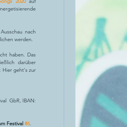
-Songs 2020
 auf 
getisierende 
 Ausschau nach 
tlichen werden.
icht haben. Das 
ßlich darüber 
Hier geht's zur 
al  GbR, IBAN: 
m Festival 
#6
.