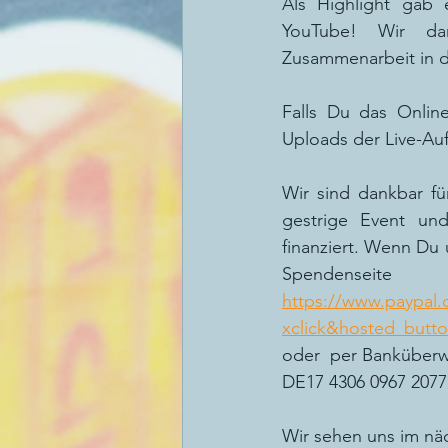
Als Highlight gab 
YouTube! Wir dan
Zusammenarbeit in 
Falls Du das Online
Uploads der Live-Auf
Wir sind dankbar für
gestrige Event und
finanziert. Wenn Du 
Spendenseite
https://www.paypal
xclick&hosted_but
oder  per Banküberw
DE17 4306 0967 207
Wir sehen uns im näc