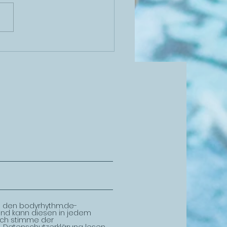
sprogramm 2020
s den bodyrhythm.de-
und kann diesen in jedem
 Ich stimme der
.
Datenschutzerklärung lesen