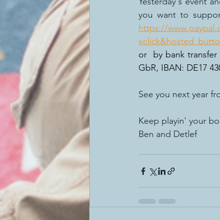
Yesterday's event and
https://www.paypal
xclick&hosted_but
or  by bank transfe
GbR, IBAN: DE17 43
See you next year fr
Keep playin' your b
Ben and Detlef