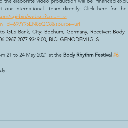
 the elaborate video production will be  financed exclusi
.com/cgi-bin/webscr?cmd=_s-
ton_id=699Y95EN86QC8&source=url
r to GLS Bank, City: Bochum, Germany, Receiver: Body  
06 0967 2077 9349 00, BIC: GENODEM1GLS
om 21 to 24 May 2021 at the 
Body Rhythm Festival 
#6
.
ody!