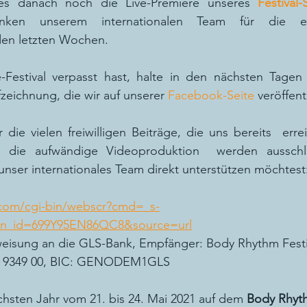
es danach noch die Live-Premiere unseres 
Festival
ken unserem internationalen Team für die ener
den letzten Wochen.
-Festival verpasst hast, halte in den nächsten Tagen
zeichnung, die wir auf unserer 
Facebook-Seite
 veröffen
 die vielen freiwilligen Beiträge, die uns bereits  erre
 die aufwändige Videoproduktion  werden ausschlie
unser internationales Team direkt unterstützen möchtest: 
.com/cgi-bin/webscr?cmd=_s-
ton_id=699Y95EN86QC8&source=url
eisung an die GLS-Bank, Empfänger: Body Rhythm Festiv
7 9349 00, BIC: GENODEM1GLS
hsten Jahr vom 21. bis 24. Mai 2021 auf dem 
Body Rhyth