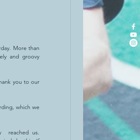
rday. More than 
ely and groovy 
hank you to our 
rding, which we 
y  reached us. 