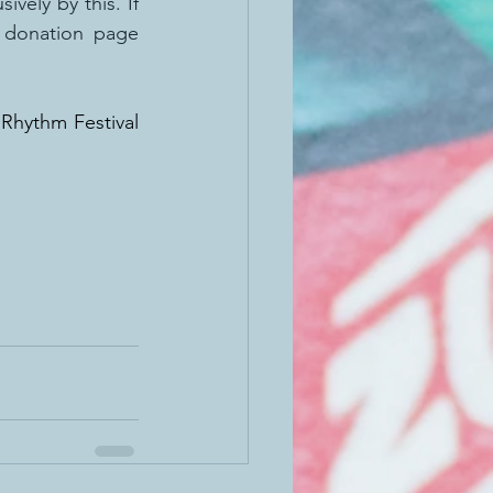
vely by this. If 
you want to support our international  team directly: Click here for the donation page 
Rhythm Festival 