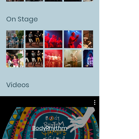
On Stage
Videos
BodyRhythm