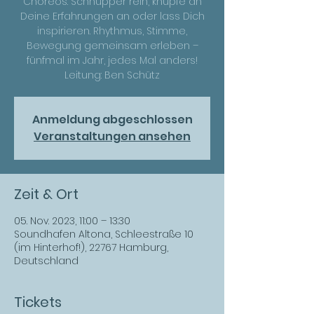
Choreos. Schnupper rein, knüpfe an
Deine Erfahrungen an oder lass Dich
inspirieren. Rhythmus, Stimme,
Bewegung gemeinsam erleben –
fünfmal im Jahr, jedes Mal anders!
Leitung: Ben Schütz
Anmeldung abgeschlossen
Veranstaltungen ansehen
Zeit & Ort
05. Nov. 2023, 11:00 – 13:30
Soundhafen Altona, Schleestraße 10
(im Hinterhof!), 22767 Hamburg,
Deutschland
Tickets