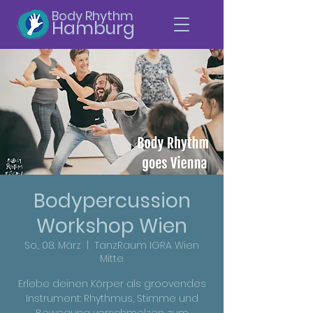
Body Rhythm
Hamburg
Bodypercussion
Workshop Wien
So., 08. März
  |  
TanzRaum IGRA Wien
Mitte
Erlebe deinen Körper als groovendes
Instrument: Rhythmus, Stimme und