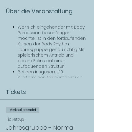
Über die Veranstaltung
Wer sich eingehender mit Body
Percussion beschäftigen
möchte, ist in den fortlaufenden
Kursen der Body Rhythm
Jahresgruppe genau richtig. Mit
spielerischem Antrieb und
klarem Fokus auf einer
aufbauenden Struktur.
Bei den insgesamt 10
Kursterminen trainieren wir mit
Hilfe von Übungen und Spielen
Fähigkeiten wie Koordination,
Tickets
Pulsgefühl, Musikalität,
Spontaneität und das innere und
äußere Hören. Wir erweitern
Verkauf beendet
unser Repertoire an
Bewegungen und Bodysounds
Tickettyp
und erarbeiten mehrstimmige
Jahresgruppe - Normal
Choreographien.