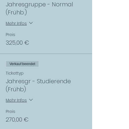
Jahresgruppe - Normal
(Frühb.)
Mehr Infos
Preis
325,00 €
Verkauf beendet
Tickettyp
Jahresgr - Studierende
(Frühb)
Mehr Infos
Preis
270,00 €